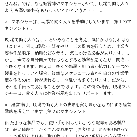
せんね。では、なぜ経営陣やマネジャーがいて、現場で働く人々
よ りも高い給料をもらっているかというと・・・。
○ マネジャーは、現場で働く人々を手助けしています（第１のマ
ネジメント）。
現 場で働く人々は、いろいろなことを考え、気にかけなければな
りません。例えば製造・販売やサービス提供を行うため、作業内
容や作業順序、納期などを考え、 気にかける必要があります。し
かし、全てを自分自身で行おうとすると効率が悪くなり、間違い
も多くなります。例えば、多くの部署・担当者が協力して一つの
製品を作っている場合、複雑なスケジュール表から自分の作業予
定を作るのは、骨が折れるし、間違いも多くなります。だから、
それを手伝ってあげることがで きます。この例の場合、現場マネ
ジャーは、働く人々に作業指示を出してサポートします。
○ 経営陣は、現場で働く人々の成果を実り豊かなものにする経営
戦略を考えています（第２のマネジメント）。
似 たような製品でも、使い手が困らないような配慮がある製品
は、高い値段で、たくさん売れます（お客様は、爪が飛び散って
しまう爪切りよりも、飛び散ってし まわない爪切りの方を選びま