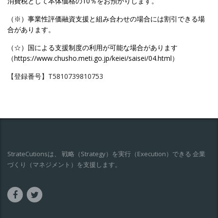
消費税として本体価格の10％をお預かりします。
（※）事業性評価融資支援と組み合わせの場合には割引できる場
合があります。
（☆）国による支援制度の利用が可能な場合があります
（
https://www.chusho.meti.go.jp/keiei/saisei/04.html
）
【登録番号】T5810739810753
StrateCutionsは、 戦略（Strategy）を実行（Execution）できる 企業
づくり（マネジメント）を支援します。