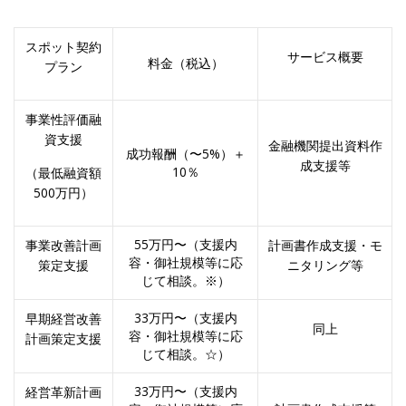
スポット契約
サービス概要
料金（税込）
プラン
事業性評価融
資支援
金融機関提出資料作
成功報酬（〜5%）＋
成支援等
10％
（最低融資額
500万円）
55万円〜
（支援内
事業改善計画
計画書作成支援・モ
容・御社規模等に応
策定支援
ニタリング等
じて相談。※）
33万円〜
（支援内
早期経営改善
同上
容・御社規模等に応
計画策定支援
じて相談。☆）
33万円〜
（支援内
経営革新計画