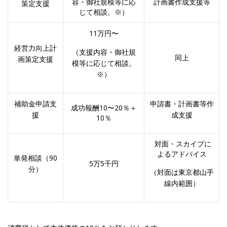
容・御社規模等に応
計画書作成支援等
策定支援
じて相談。※）
11万円〜
経営力向上計
（支援内容・御社規
同上
画策定支援
模等に応じて相談。
※）
補助金申請支
申請書・計画書等作
成功報酬10〜20％＋
援
成支援
10％
対面・スカイプに
よるアドバイス
単発相談（90
5万5千円
分）
（対面は東京都山手
線内範囲）